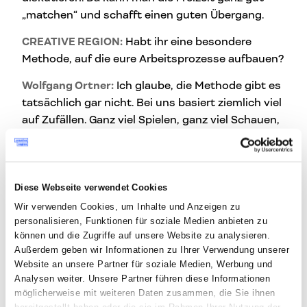
„matchen“ und schafft einen guten Übergang.
CREATIVE REGION:
Habt ihr eine besondere
Methode, auf die eure Arbeitsprozesse aufbauen?
Wolfgang Ortner:
Ich glaube, die Methode gibt es
tatsächlich gar nicht. Bei uns basiert ziemlich viel
auf Zufällen. Ganz viel Spielen, ganz viel Schauen,
sich mit Dingen beschäftigen, ganz oft gegen die
Wand rennen und dann wieder darauf kommen,
dass vielleicht der Erstentwurf der beste war.
Inputs, nach dem Motto „Mir fällt da etwas ein“,
Diese Webseite verwendet Cookies
dann kurz dazwischen greifen und sagen „He,
Wir verwenden Cookies, um Inhalte und Anzeigen zu
personalisieren, Funktionen für soziale Medien anbieten zu
mach das anders.“ Das läuft eher in diese
können und die Zugriffe auf unsere Website zu analysieren.
Richtung. Wir waren schon auf der Suche einer
Außerdem geben wir Informationen zu Ihrer Verwendung unserer
Methode, die funktioniert, aber die hat es für uns
Website an unsere Partner für soziale Medien, Werbung und
gegeben. Manchmal funktioniert es so, dass wir
Analysen weiter. Unsere Partner führen diese Informationen
drei Stunden beisammensitzen und dann eine
möglicherweise mit weiteren Daten zusammen, die Sie ihnen
bereitgestellt haben oder die sie im Rahmen Ihrer Nutzung der