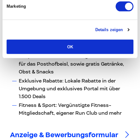
Bonus
Marketing
Growth & Learning: Budget für
Fachkonferenzen sowie individuelle fachliche
Details zeigen
und persönliche Weiterbildung
State-of-the-art Setup: MacBook Pro, 4K-
OK
Monitor & höhenverstellbarer Tisch
Daily Lunch & Snacks: 8€ täglicher Zuschuss
für das Posthofbeisl, sowie gratis Getränke,
Obst & Snacks
Exklusive Rabatte: Lokale Rabatte in der
Umgebung und exklusives Portal mit über
1.500 Deals
Fitness & Sport: Vergünstigte Fitness-
Mitgliedschaft, eigener Run Club und mehr
Anzeige & Bewerbungsformular