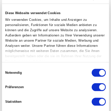
Optimierung sind dir ein Begriff
Diese Webseite verwendet Cookies
Erfahrung mit KI-Bildgenerierung (Midjourney,
Adobe Firefly)
Wir verwenden Cookies, um Inhalte und Anzeigen zu
personalisieren, Funktionen für soziale Medien anbieten zu
Dein Gehalt richtet sich nach deiner Qualifikation
können und die Zugriffe auf unsere Website zu analysieren.
und Erfahrung. Entsprechend deiner Seniorität
Außerdem geben wir Informationen zu Ihrer Verwendung unserer
Website an unsere Partner für soziale Medien, Werbung und
bieten wir eine deutliche Überzahlung des
Analysen weiter. Unsere Partner führen diese Informationen
kollektivvertraglichen Mindestgehalts.
möglicherweise mit weiteren Daten zusammen, die Sie ihnen
Gesetzlicher Hinweis: Für diese Position gilt der
bereitgestellt haben oder die sie im Rahmen Ihrer Nutzung der
IT-Kollektivvertrag (ST1). Das kollektivvertragliche
Dienste gesammelt haben.
Mindestgrundgehalt für diese Position beträgt
Einwilligungsauswahl
3.267,00 € brutto pro Monat (Basis 14x/Jahr).
Notwendig
Benefits
Präferenzen
Gleitzeit & Homeoffice: 2 Tage Homeoffice pro
Statistiken
Woche
Bonussystem: Bonusprogramm und Referral