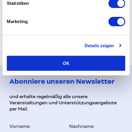
Statistiken
2019/1937) des Rates der Europäischen Union
umgesetzt. Gesetzesverstöße und
schwerwiegende Compliance-Verstöße können
Marketing
unter folgendem Link anonym gemeldet werden.
Zum Hinweisgebersystem
Details zeigen
OK
Abonniere unseren Newsletter
und erhalte regelmäßig alle unsere
Veranstaltungen und Unterstützungsangebote
per Mail.
Vorname
Nachname