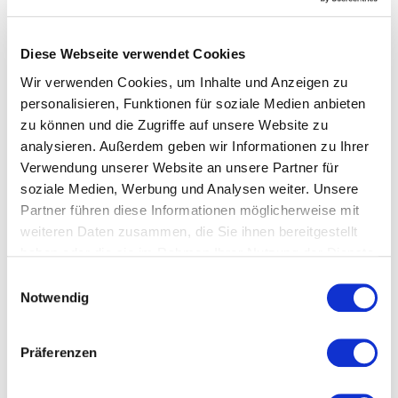
oder ideeller Art, die durch die Nutzung oder
Nichtnutzung der dargebotenen Informationen
Diese Webseite verwendet Cookies
bzw. durch die Nutzung fehlerhafter und
Wir verwenden Cookies, um Inhalte und Anzeigen zu
unvollständiger Informationen verursacht
personalisieren, Funktionen für soziale Medien anbieten
wurden, übernimmt die Creative Region keine
zu können und die Zugriffe auf unsere Website zu
Haftung. Die Creative Region behält sich vor, Teile
analysieren. Außerdem geben wir Informationen zu Ihrer
des Internetangebots oder das gesamte Angebot
Verwendung unserer Website an unsere Partner für
ohne gesonderte Ankündigung zu verändern, zu
soziale Medien, Werbung und Analysen weiter. Unsere
ergänzen, zu löschen oder die Veröffentlichung
Partner führen diese Informationen möglicherweise mit
zeitweise oder endgültig einzustellen. Trotz
weiteren Daten zusammen, die Sie ihnen bereitgestellt
sorgfältiger inhaltlicher Kontrolle wird keine
haben oder die sie im Rahmen Ihrer Nutzung der Dienste
Haftung für die Inhalte externer Links
gesammelt haben.
Einwilligungsauswahl
übernommen. Für den Inhalt dieser Seiten sind
Notwendig
ausschließlich deren Betreiber verantwortlich.
Hinweisgebersystem
Präferenzen
Wir haben die Whistleblowing-Richtlinie (RL