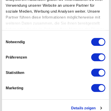
Verwendung unserer Website an unsere Partner für
soziale Medien, Werbung und Analysen weiter. Unsere
Branche
Partner führen diese Informationen möglicherweise mit
weiteren Daten zusammen, die Sie ihnen bereitgestellt
haben oder die sie im Rahmen Ihrer Nutzung der Dienste
Wo hast du von unserem Newsletter erfahren?
gesammelt haben.
Einwilligungsauswahl
Notwendig
Ich akzeptiere die Datenschutzbestimmungen
Präferenzen
Statistiken
Marketing
Creative Region
Linz & Upper Austria GmbH
Peter-Behrens-Platz 9, Haus Casablanca, 3.
OG, Stiege/Lift B
Details zeigen
4020 Linz