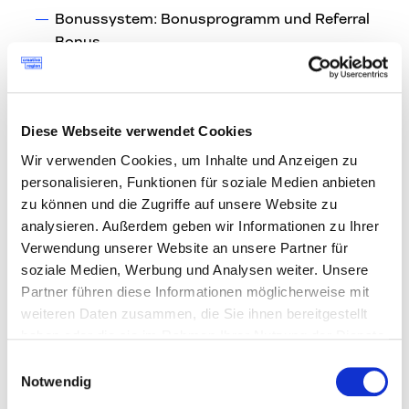
Bonussystem: Bonusprogramm und Referral
Bonus
Growth & Learning: Budget für
Fachkonferenzen sowie individuelle fachliche
und persönliche Weiterbildung
Diese Webseite verwendet Cookies
State-of-the-art Setup: MacBook Pro, 4K-
Wir verwenden Cookies, um Inhalte und Anzeigen zu
Monitor & höhenverstellbarer Tisch
personalisieren, Funktionen für soziale Medien anbieten
Daily Lunch & Snacks: 8€ täglicher Zuschuss
zu können und die Zugriffe auf unsere Website zu
für das Posthofbeisl, sowie gratis Getränke,
analysieren. Außerdem geben wir Informationen zu Ihrer
Obst & Snacks
Verwendung unserer Website an unsere Partner für
Exklusive Rabatte: Lokale Rabatte in der
soziale Medien, Werbung und Analysen weiter. Unsere
Umgebung und exklusives Portal mit über
Partner führen diese Informationen möglicherweise mit
1.500 Deals
weiteren Daten zusammen, die Sie ihnen bereitgestellt
Fitness & Sport: Vergünstigte Fitness-
haben oder die sie im Rahmen Ihrer Nutzung der Dienste
Mitgliedschaft, eigener Run Club und mehr
gesammelt haben.
Einwilligungsauswahl
Notwendig