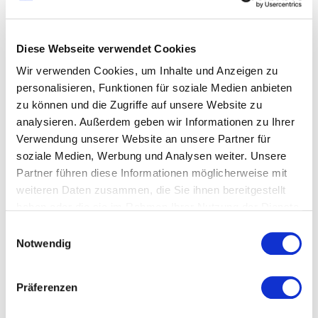
Echte Gestaltungsmöglichkeiten.
Ein starkes Team.
Freiraum für deine Ideen.
Diese Webseite verwendet Cookies
Zusammenarbeit auf Augenhöhe.
Wir verwenden Cookies, um Inhalte und Anzeigen zu
Mindestgehalt: € 42.000 brutto pro Jahr auf
personalisieren, Funktionen für soziale Medien anbieten
Basis 40h.
zu können und die Zugriffe auf unsere Website zu
Je nach Erfahrung und Skillset geht mehr.
analysieren. Außerdem geben wir Informationen zu Ihrer
Verwendung unserer Website an unsere Partner für
Was wir dir ersparen
soziale Medien, Werbung und Analysen weiter. Unsere
Partner führen diese Informationen möglicherweise mit
All-in-Verträge, Nachtschichten, Ellbogen-Moves,
weiteren Daten zusammen, die Sie ihnen bereitgestellt
Agenturdramen (außer auf der Weihnachtsfeier
haben oder die sie im Rahmen Ihrer Nutzung der Dienste
gesammelt haben.
nach 23 Uhr)
Einwilligungsauswahl
Notwendig
Bewerbungen an:
job@createam.at
Wir freuen uns auf dich.
Präferenzen
PS: Auch hier gilt: Art Direction Digital wird
ebenfalls gesucht. Bewerbungen im Team feiern