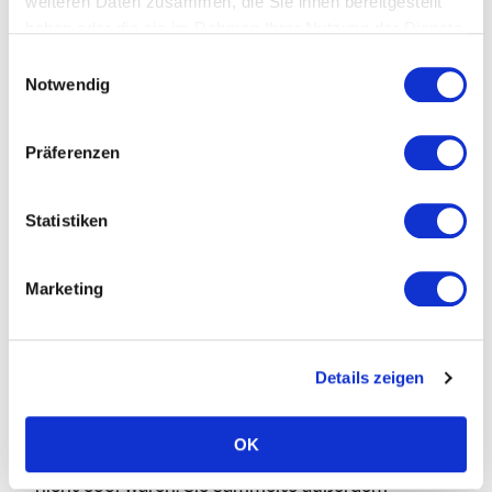
weiteren Daten zusammen, die Sie ihnen bereitgestellt
haben oder die sie im Rahmen Ihrer Nutzung der Dienste
gesammelt haben.
Einwilligungsauswahl
Notwendig
Präferenzen
Statistiken
Marketing
Details zeigen
Elisabeth Oberndorfer startete 2006 ihre Karriere
OK
im Digitaljournalismus, als Online-Medien noch
nicht cool waren. Sie sammelte außerdem