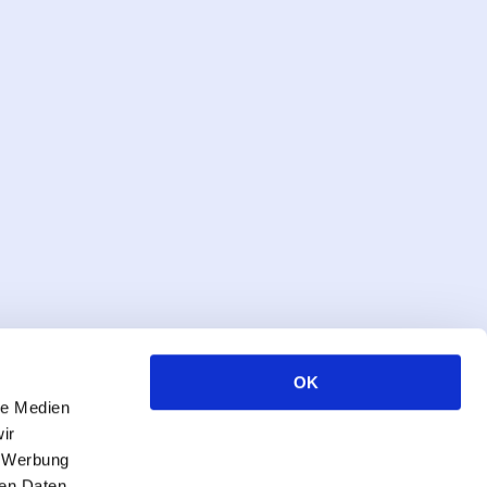
OK
le Medien
ir
, Werbung
ren Daten