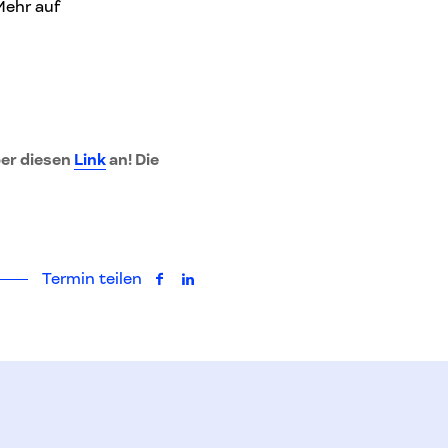
Mehr auf
ber diesen
Link
an! Die
Termin teilen
auf Facebook teilen
auf LinkedIn teilen