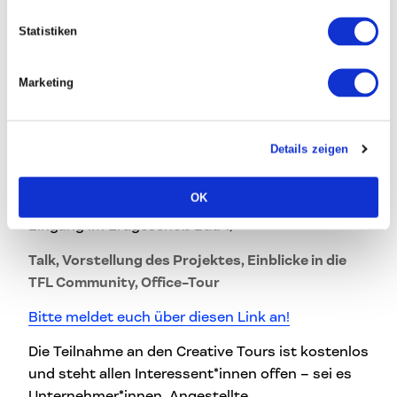
Die Vorstellung findet im Rahmen des
“Spot
Statistiken
On”
statt, bei dem Mieter*innen der Tabakfabrik
ausgestellt werden und so der
Community-
Marketing
Gedanke
des Linzer Innovationshotspots
gestärkt wird. Im Anschluss gibt es noch eine
Office-Tour der 506 Data & Performance GmbH.
Details zeigen
Termin:
10. Mai, 16:00 Uhr
OK
Ort:
Tabakfabrik Linz, Spot On (Direkt beim
Eingang im Erdgeschoß Bau 1)
Talk, Vorstellung des Projektes, Einblicke in die
TFL Community, Office-Tour
Bitte meldet euch über diesen Link an!
Die Teilnahme an den Creative Tours ist kostenlos
und steht allen Interessent*innen offen – sei es
Unternehmer*innen, Angestellte,