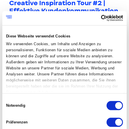
Creative Inspiration Tour #2 |
Effektive Kundenkommunikation
mit AI
Als absolute Expert*innen für künstliche
Diese Webseite verwendet Cookies
Intelligenz und Online-Marketing revolutioniert
Wir verwenden Cookies, um Inhalte und Anzeigen zu
die in der Tabakfabrik angesiedelte 506 Data &
personalisieren, Funktionen für soziale Medien anbieten zu
Performance GmbH (
506.ai
) die Art und Weise, wie
können und die Zugriffe auf unsere Website zu analysieren.
Unternehmen Daten für Kundenkommunikation
Außerdem geben wir Informationen zu Ihrer Verwendung unserer
nutzen können. Unternehmen und Content
Website an unsere Partner für soziale Medien, Werbung und
Analysen weiter. Unsere Partner führen diese Informationen
Creators können ihre
Zielgruppen
mittels einer
möglicherweise mit weiteren Daten zusammen, die Sie ihnen
KI-basierten Customer Intelligence Plattform
bereitgestellt haben oder die sie im Rahmen Ihrer Nutzung der
viel
gezielter und effizienter erreichen
. 506.ai
Dienste gesammelt haben.
Consultant & Sales Manager Alexander Schurr
Einwilligungsauswahl
stellt den Grundgedanken hinter ihrer
Notwendig
Unternehmensidee vor, erzählt, wie AI Kreativität
unterstützen kann und gibt exklusive Einblicke in
Präferenzen
ein aktuelles Projekt mit
Promedico
.