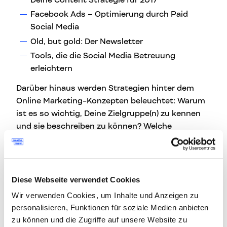
Facebook Ads – Optimierung durch Paid
Social Media
Old, but gold: Der Newsletter
Tools, die die Social Media Betreuung
erleichtern
Darüber hinaus werden Strategien hinter dem
Online Marketing-Konzepten beleuchtet: Warum
ist es so wichtig, Deine Zielgruppe(n) zu kennen
und sie beschreiben zu können? Welche
Maßnahmen sind bei der Strategieplanung
besonders wichtig? Wie erreichst Du potenzielle
Kunden auf smarte und individuelle Weise?
Diese Webseite verwendet Cookies
Ziel dieses Workshops ist, dass abends
Wir verwenden Cookies, um Inhalte und Anzeigen zu
eine konkrete Planung für Deine Social Media
personalisieren, Funktionen für soziale Medien anbieten
Kommunikation 2017 in Deiner Laptoptasche
zu können und die Zugriffe auf unsere Website zu
steckt. Im Workshop inkludiert ist außerdem ein