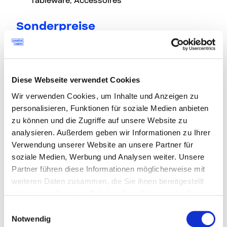
Tableware, Accessoires
Sonderpreise
Sonderpreis »Spaces & Environment«
Öffentlicher Raum und Stadtmöblierung,
Innenraum- und Ausstellungsgestaltungen,
Diese Webseite verwendet Cookies
Signaletik
Wir verwenden Cookies, um Inhalte und Anzeigen zu
Sonderpreis »DesignImpact-Concepts«
personalisieren, Funktionen für soziale Medien anbieten
Drei innovative Designkonzepte von
zu können und die Zugriffe auf unsere Website zu
Jungdesigner*innen
werden auf ihrem Weg
analysieren. Außerdem geben wir Informationen zu Ihrer
zur Marktreife mit jeweils 2.000 Euro sowie
Verwendung unserer Website an unsere Partner für
einem Markteintrittsberatungscheck
soziale Medien, Werbung und Analysen weiter. Unsere
von der
Austria Wirtschaftsservice GmbH
Partner führen diese Informationen möglicherweise mit
(aws)
unterstützt.
weiteren Daten zusammen, die Sie ihnen bereitgestellt
haben oder die sie im Rahmen Ihrer Nutzung der Dienste
Teilnahme
gesammelt haben.
Einwilligungsauswahl
Notwendig