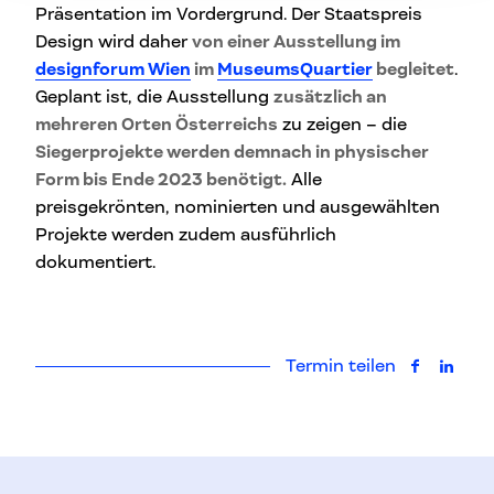
Präsentation im Vordergrund. Der Staatspreis
Design wird daher
von einer Ausstellung im
designforum Wien
im
MuseumsQuartier
begleitet
.
Geplant ist, die Ausstellung
zusätzlich an
mehreren Orten Österreichs
zu zeigen – die
Siegerprojekte werden demnach in physischer
Form bis Ende 2023 benötigt.
Alle
preisgekrönten, nominierten und ausgewählten
Projekte werden zudem ausführlich
dokumentiert.
Termin teilen
auf Faceb
auf L