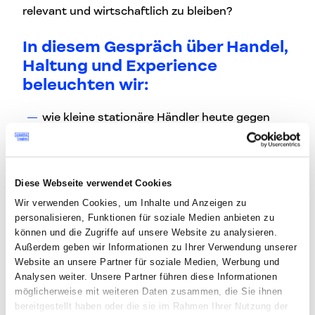
relevant und wirtschaftlich zu bleiben?
In diesem Gespräch über Handel,
Haltung und Experience
beleuchten wir:
wie kleine stationäre Händler heute gegen
große Plattformen bestehen können
warum Sortiment allein oft nicht mehr reicht
und welche Rolle Beratung, Vertrauen und
Diese Webseite verwendet Cookies
Community spielen
Wir verwenden Cookies, um Inhalte und Anzeigen zu
wie viel Experience Kund*innen tatsächlich
personalisieren, Funktionen für soziale Medien anbieten zu
wollen — und welche davon wirklich Wirkung
können und die Zugriffe auf unsere Website zu analysieren.
entfaltet
Außerdem geben wir Informationen zu Ihrer Verwendung unserer
Website an unsere Partner für soziale Medien, Werbung und
wie sich lokale Präsenz, Webshop und digitale
Analysen weiter. Unsere Partner führen diese Informationen
Sichtbarkeit sinnvoll verbinden lassen
möglicherweise mit weiteren Daten zusammen, die Sie ihnen
warum Convenience auch im stationären
bereitgestellt haben oder die sie im Rahmen Ihrer Nutzung der