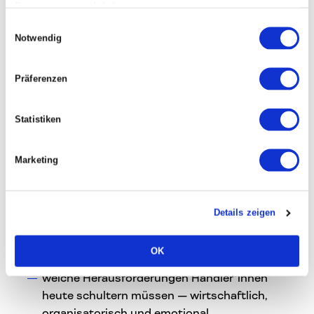
Handel entscheidend ist
Dienste gesammelt haben.
welche kreativen Leistungen dabei helfen, aus
Einwilligungsauswahl
Notwendig
einem Geschäft einen relevanten Ort zu
machen
Präferenzen
Wir diskutieren:
Statistiken
was kleine Stores können, was Plattformen
nicht leisten
Marketing
Experience versus Alltagstauglichkeit: Wo
liegt die richtige Balance?
Beratung, Kuratierung und Haltung als echte
Details zeigen
Differenzierungsfaktoren
Omnichannel mit kleinem Team: wie viel ist
OK
realistisch?
welche Herausforderungen Händler*innen
heute schultern müssen — wirtschaftlich,
organisatorisch und emotional