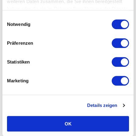
weiteren Daten zusammen, die Sie ihnen bereitgestellt
angegeben – Überbezahlung bei
haben oder die sie im Rahmen Ihrer Nutzung der Dienste
entsprechender Erfahrung / Qualifikation ist
gesammelt haben.
möglich. Mehr dazu beim persönlichen
Einwilligungsauswahl
Notwendig
Kennenleren
Interessiert?
Präferenzen
Dann schicke deine Bewernung an:
jobs@primeconcept.at
Statistiken
Marketing
Details zeigen
OK