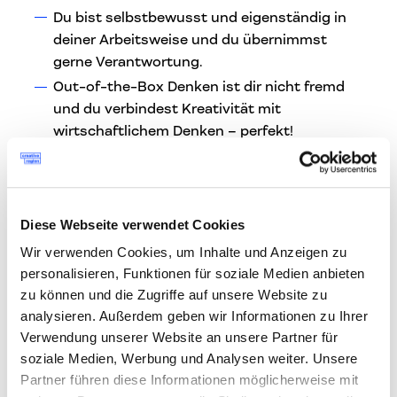
Du bist selbstbewusst und eigenständig in
deiner Arbeitsweise und du übernimmst
gerne Verantwortung.
Out-of-the-Box Denken ist dir nicht fremd
und du verbindest Kreativität mit
wirtschaftlichem Denken – perfekt!
Was dir geboten wird!
Du bist Teil eines kreativen und dynamischen
Teams einer aufstrebenden Agentur im
Diese Webseite verwendet Cookies
Herzen von Linz. Es erwartet dich flexible
Wir verwenden Cookies, um Inhalte und Anzeigen zu
Arbeitszeiten, Diensthandy und gute
personalisieren, Funktionen für soziale Medien anbieten
öffentliche Erreichbarkeit. Die Möglichkeit,
zu können und die Zugriffe auf unsere Website zu
von zu Hause aus zu arbeiten.
analysieren. Außerdem geben wir Informationen zu Ihrer
Da ein Mindestgehalt angegeben werden
Verwendung unserer Website an unsere Partner für
muss, wird dies laut KV für Nicht-
soziale Medien, Werbung und Analysen weiter. Unsere
Partner führen diese Informationen möglicherweise mit
Filmschaffende in der Lohngruppe 3