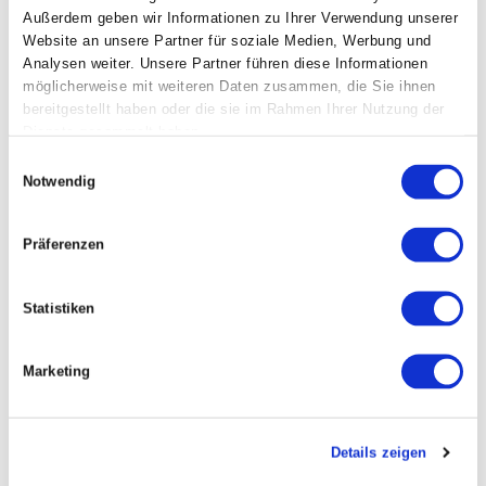
Außerdem geben wir Informationen zu Ihrer Verwendung unserer
Website an unsere Partner für soziale Medien, Werbung und
Analysen weiter. Unsere Partner führen diese Informationen
möglicherweise mit weiteren Daten zusammen, die Sie ihnen
bereitgestellt haben oder die sie im Rahmen Ihrer Nutzung der
Dienste gesammelt haben.
Einwilligungsauswahl
Notwendig
Präferenzen
Statistiken
30. Juni 2024
AI Insights #6
Marketing
AI, Innovation und Transformation
Wir beobachten für dich nationale und internationale Expert*innen
und ihre Projekte, filtern relevante Inhalte aus der Vielzahl der
täglichen Meldungen heraus und fassen dir einmal im Monat die
Details zeigen
wichtigsten Neuigkeiten im Kontext von KI und Kreativwirtschaft
zusammen.