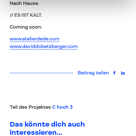
Nach Hause.
// ES IST KALT.
Coming soon:
www.atelierdede.com
www.daviddobetsberger.com
Beitrag teilen
auf Faceb
auf L
Teil des Projektes
C hoch 3
Das könnte dich auch
interessieren...