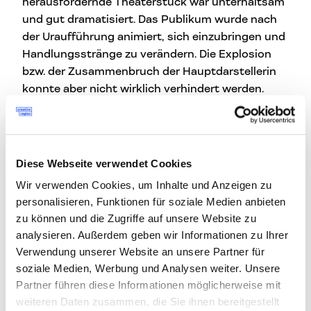
herausfordernde Theaterstück war unterhaltsam
und gut dramatisiert. Das Publikum wurde nach
der Uraufführung animiert, sich einzubringen und
Handlungsstränge zu verändern. Die Explosion
bzw. der Zusammenbruch der Hauptdarstellerin
konnte aber nicht wirklich verhindert werden.
Diese Webseite verwendet Cookies
// ES IST WARM. DER DRANG IN DIE FREIHEIT
Wir verwenden Cookies, um Inhalte und Anzeigen zu
WIRD GRÖßER.
personalisieren, Funktionen für soziale Medien anbieten
Die zweite Posse handelte von einem
zu können und die Zugriffe auf unsere Website zu
analysieren. Außerdem geben wir Informationen zu Ihrer
Unternehmer, der sich dem Credo der Ehrlichkeit
Verwendung unserer Website an unsere Partner für
verschrieben hat. Ein Mitarbeiter meldet sich
soziale Medien, Werbung und Analysen weiter. Unsere
nach einer „Zechtour“ krank. Die Sekretärin kann
Partner führen diese Informationen möglicherweise mit
auch nicht erscheinen, da ihre Kinder Fieber
weiteren Daten zusammen, die Sie ihnen bereitgestellt
haben und sie zum Arzt muss. Das Telefon läutet