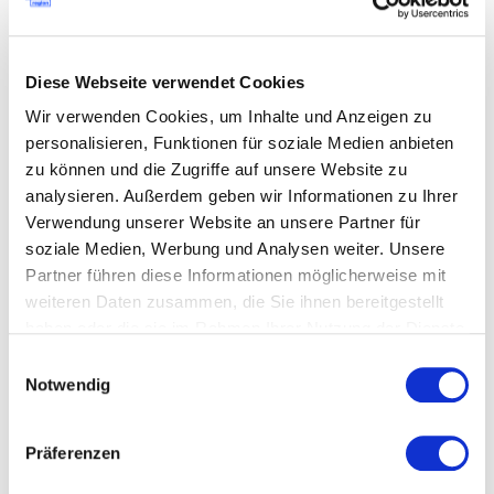
unterschied sich kaum von dem meines Kollegen.
Trotzdem konnte ich aus dem sehr persönlichen
Gespräch einiges mitnehmen: Dass
Diese Webseite verwendet Cookies
Finanzplanungen in der Regel keine Hexerei und
Wir verwenden Cookies, um Inhalte und Anzeigen zu
Zahlen kein Teufelswerk sind, dass
personalisieren, Funktionen für soziale Medien anbieten
SteuerberaterInnen Gold wert sind und man
zu können und die Zugriffe auf unsere Website zu
damit nicht bloß faul einen nervigen Task abgibt,
analysieren. Außerdem geben wir Informationen zu Ihrer
und dass Excel-Sheets auf wohltuende Weise
Verwendung unserer Website an unsere Partner für
deine Intuition untermauern können. Das
soziale Medien, Werbung und Analysen weiter. Unsere
entspannt, macht sicherer (Stichwort
Partner führen diese Informationen möglicherweise mit
Preisverhandlungen) und vielleicht sogar ein
weiteren Daten zusammen, die Sie ihnen bereitgestellt
Stück weit erfolgreicher. In jedem Fall habe ich
haben oder die sie im Rahmen Ihrer Nutzung der Dienste
große Lust bekommen, meine finanziellen
gesammelt haben.
Einwilligungsauswahl
Chancen neu auszuloten und vielleicht etwas
Notwendig
komplett Neues auszuprobieren. Liebe
Geschäftszahlen, ihr jagt mir keine Angst mehr
Präferenzen
ein!