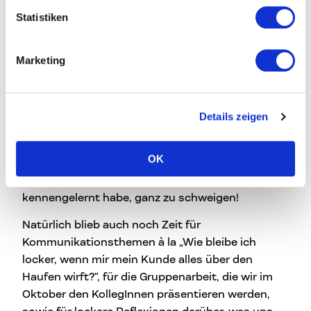
Gegen Ende hin zogen wir auch nochmal eine
Statistiken
allgemeine C hoch 3 Zwischenbilanz. Welche
Wünsche und Ziele hatten wir am ersten Tag
notiert – und wo stehen wir jetzt? Ich war positiv
Marketing
überrascht, wie vieles ich schon von meiner Liste
abhaken konnte: Bürosituation umstrukturiert,
erste Aufträge
aus dem C hoch 3 Netzwerk
Details zeigen
heraus akquiriert, und ich war mir klarer darüber
geworden, dass noch sehr viel von meinem
OK
Potenzial brach liegt und schleunigst genutzt
werden will. Von den vielen lieben Leuten, die ich
kennengelernt habe, ganz zu schweigen!
Natürlich blieb auch noch Zeit für
Kommunikationsthemen à la „Wie bleibe ich
locker, wenn mir mein Kunde alles über den
Haufen wirft?“, für die Gruppenarbeit, die wir im
Oktober den KollegInnen präsentieren werden,