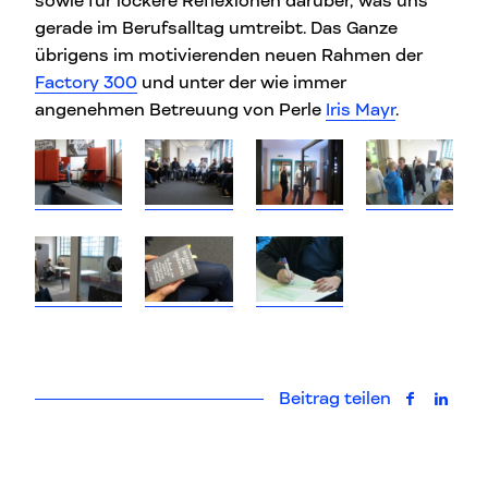
sowie für lockere Reflexionen darüber, was uns
gerade im Berufsalltag umtreibt. Das Ganze
übrigens im motivierenden neuen Rahmen der
Factory 300
und unter der wie immer
angenehmen Betreuung von Perle
Iris Mayr
.
Beitrag teilen
auf Faceb
auf L