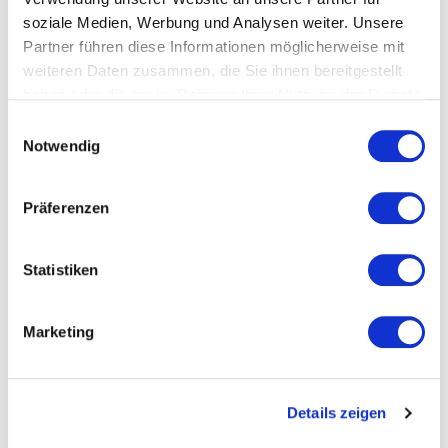
soziale Medien, Werbung und Analysen weiter. Unsere
Partner führen diese Informationen möglicherweise mit
weiteren Daten zusammen, die Sie ihnen bereitgestellt
Teil des Projektes
C hoch 3
haben oder die sie im Rahmen Ihrer Nutzung der Dienste
gesammelt haben.
Das könnte dich auch
Einwilligungsauswahl
Notwendig
interessieren...
Präferenzen
Statistiken
Marketing
Details zeigen