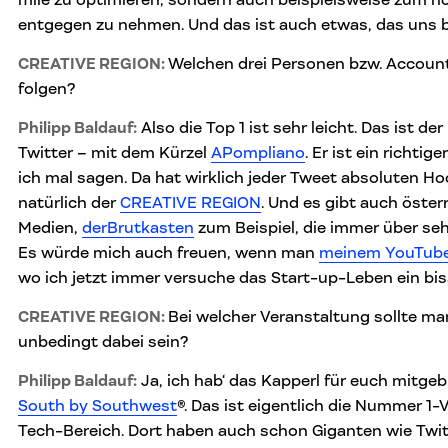
entgegen zu nehmen. Und das ist auch etwas, das uns b
CREATIVE REGION:
Welchen drei Personen bzw. Account
folgen?
Philipp Baldauf:
Also die Top 1 ist sehr leicht. Das ist de
Twitter – mit dem Kürzel
APompliano
. Er ist ein richti
ich mal sagen. Da hat wirklich jeder Tweet absoluten H
natürlich der
CREATIVE REGION
. Und es gibt auch öster
Medien,
derBrutkasten
zum Beispiel, die immer über seh
Es würde mich auch freuen, wenn man
meinem YouTub
wo ich jetzt immer versuche das Start-up-Leben ein bis
CREATIVE REGION:
Bei welcher Veranstaltung sollte ma
unbedingt dabei sein?
Philipp Baldauf
:
Ja, ich hab‘ das Kapperl für euch mitgebr
South by Southwest
®. Das ist eigentlich die Nummer 1-V
Tech-Bereich. Dort haben auch schon Giganten wie Twi