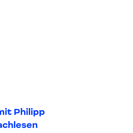
it Philipp
achlesen