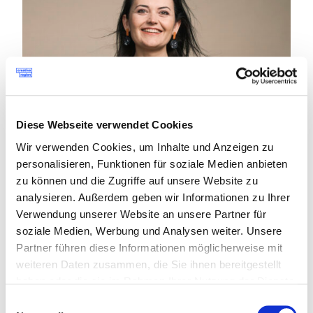
Diese Webseite verwendet Cookies
Wir verwenden Cookies, um Inhalte und Anzeigen zu
personalisieren, Funktionen für soziale Medien anbieten
zu können und die Zugriffe auf unsere Website zu
analysieren. Außerdem geben wir Informationen zu Ihrer
Verwendung unserer Website an unsere Partner für
soziale Medien, Werbung und Analysen weiter. Unsere
Kathrin Pfleger-Weiß
Partner führen diese Informationen möglicherweise mit
Communitymanagement
weiteren Daten zusammen, die Sie ihnen bereitgestellt
M.
kathrin@creativeregion.org
haben oder die sie im Rahmen Ihrer Nutzung der Dienste
T.
+43 664 629 50 44
gesammelt haben.
Einwilligungsauswahl
Schwerpunkte: Communitymanagement,