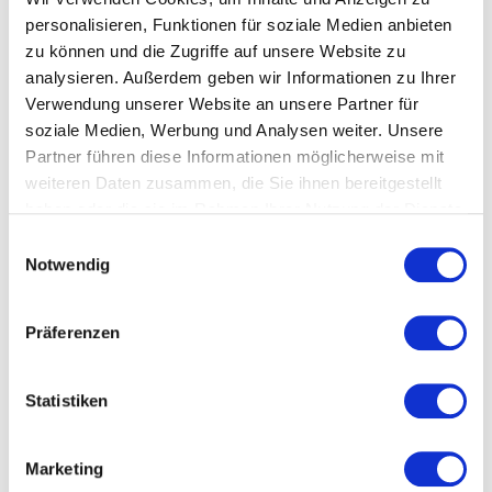
Funktion des Upscaling
personalisieren, Funktionen für soziale Medien anbieten
zu können und die Zugriffe auf unsere Website zu
Geschichte der KI-generierter Bilder
analysieren. Außerdem geben wir Informationen zu Ihrer
die Hauptakteure der heutigen KI-
Verwendung unserer Website an unsere Partner für
Bildgenerierung und Überblick der Angebote
soziale Medien, Werbung und Analysen weiter. Unsere
von Drittanbietern
Partner führen diese Informationen möglicherweise mit
über KI-Bildgenerierung als Co-Creation und
weiteren Daten zusammen, die Sie ihnen bereitgestellt
warum Wissen und Erfahrung den
haben oder die sie im Rahmen Ihrer Nutzung der Dienste
Unterschied machen
gesammelt haben.
Einwilligungsauswahl
aktuelle Möglichkeiten Videos zu generieren
Notwendig
(Text2Video, Video2Video, Image2Video,
Avatars)
Präferenzen
über die aktuelle Rechtslage und die
Urheberrechtsproblematik
Statistiken
über den Einfluss von KI-generierten Bildern
auf die Zukunft der Fotografie und die
Gesellschaft
Marketing