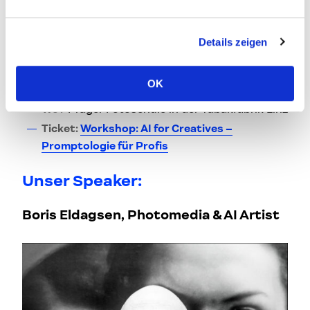
Dazu erwarten dich jede Menge Inspiration und
Austausch mit Branchenkolleg*innen!
Details zeigen
Hard Facts zum Workshop
OK
Wann?
13. Oktober 2023 | 9:00 bis 17:00 Uhr
Wo?
Prager Fotoschule in der Tabakfabrik Linz
Ticket:
Workshop: AI for Creatives –
Promptologie für Profis
Unser Speaker:
Boris Eldagsen
, Photomedia & AI Artist