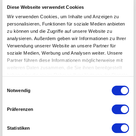
was sie konkret für ihre unternehmerische
Diese Webseite verwendet Cookies
Tätigkeit brauchen und welche Schwerpunkte in
Wir verwenden Cookies, um Inhalte und Anzeigen zu
den Workshops gesetzt werden. Das sind etwa
personalisieren, Funktionen für soziale Medien anbieten
betriebswirtschaftliche, rechtliche oder auch
zu können und die Zugriffe auf unsere Website zu
persönliche Fragen:
analysieren. Außerdem geben wir Informationen zu Ihrer
Wie komme ich zu mehr KundInnen?
Verwendung unserer Website an unsere Partner für
Wie berechne ich meinen Preis?
soziale Medien, Werbung und Analysen weiter. Unsere
Partner führen diese Informationen möglicherweise mit
Wie setze ich einen Vertrag auf?
weiteren Daten zusammen, die Sie ihnen bereitgestellt
Wie gestalte ich Werknutzungsrechte?
haben oder die sie im Rahmen Ihrer Nutzung der Dienste
Was muss ich beachten, wenn ich einen
gesammelt haben.
Einwilligungsauswahl
Werkvertrag mit einem/ einer
Notwendig
KooperationspartnerIn mache?
Wie präsentiere ich mich und mein
Präferenzen
Unternehmen besser?
Wie überwinde ich meine Hemmung, mich
selbst zu vermarkten? Was ist meine Leistung
Statistiken
wert?