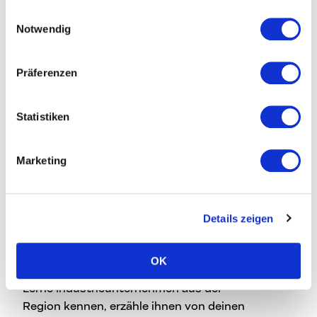
INFABITY Innovation GmbH – Manfred
gesammelt haben.
Einwilligungsauswahl
Haiberger, Founder & CEO
Notwendig
Gemba-sports GmbH
– Michaela Haiberger
Rosenbauer
– Bernhard Kaliauer, Industrie
Präferenzen
Designer
Silhouette International
– Roland Keplinger,
Statistiken
Design Director
In den kommenden Tagen werden wir hier bzw. via
Marketing
Social Media noch weitere teilnehmenden
Unternehmen vorstellen – stay tuned!
Ist das was für mich?
Details zeigen
Klar! Spar dir die Kalt-Akquise und komm‘ direkt
OK
mit interessierten Unternehmen ins Gespräch.
Lerne Industrieunternehmen aus der
Region kennen, erzähle ihnen von deinen