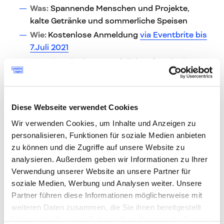
Was:
Spannende Menschen und Projekte,
kalte Getränke und sommerliche Speisen
Wie:
Kostenlose Anmeldung
via Eventbrite bis
7.Juli 2021
Hinweis
: wir planen natürlich auf Basis der
aktuellen Covid19-Regelungen.
Welche Firmen sind vor Ort?
Diese Webseite verwendet Cookies
Umdasch Venture Group
– Maria Tagwerker-
Wir verwenden Cookies, um Inhalte und Anzeigen zu
personalisieren, Funktionen für soziale Medien anbieten
Sturm, Digital Retail Innovations
zu können und die Zugriffe auf unsere Website zu
Wiesner Hager
– Herbert Mödlhammer, Leiter
analysieren. Außerdem geben wir Informationen zu Ihrer
Profit Center OÖ/SBG
Verwendung unserer Website an unsere Partner für
Greiner
– Stefan Grafenhorst, Head of
soziale Medien, Werbung und Analysen weiter. Unsere
Sustainability & Corporate Responsibility
Partner führen diese Informationen möglicherweise mit
HARATECH GmbH
– Manfred Haiberger,
weiteren Daten zusammen, die Sie ihnen bereitgestellt
Founder & CEO
haben oder die sie im Rahmen Ihrer Nutzung der Dienste