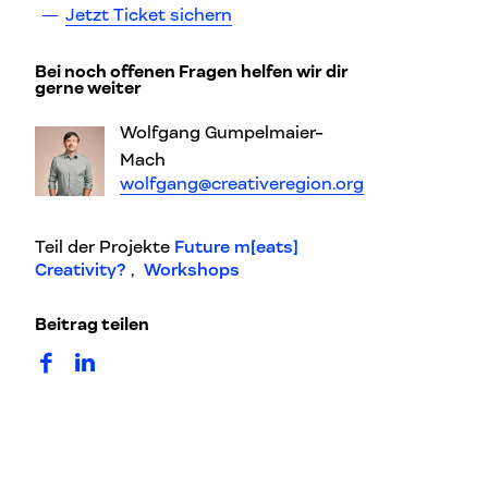
Jetzt Ticket sichern
Bei noch offenen Fragen helfen wir dir
gerne weiter
Wolfgang Gumpelmaier-
Mach
wolfgang@creativeregion.org
Teil der Projekte
Future m[eats]
Creativity?
,
Workshops
Beitrag teilen
auf Facebook teilen
auf LinkedIn teilen