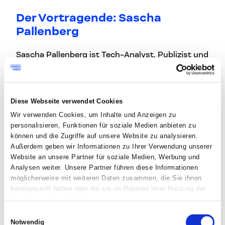
Der Vortragende: Sascha
Pallenberg
Sascha Pallenberg ist Tech-Analyst, Publizist und
einer der wenigen, die den Weg von der freien
Blogger-Szene in eine der größten
Konzerninstitutionen Deutschlands gegangen
Diese Webseite verwendet Cookies
sind – und wieder zurück. Als Gründer von
Wir verwenden Cookies, um Inhalte und Anzeigen zu
MobileGeeks.de hat er sich als eine der prägenden
personalisieren, Funktionen für soziale Medien anbieten zu
Stimmen im deutschsprachigen Tech-
können und die Zugriffe auf unsere Website zu analysieren.
Journalismus etabliert.
Außerdem geben wir Informationen zu Ihrer Verwendung unserer
Website an unsere Partner für soziale Medien, Werbung und
2017 wechselte er als Head of Digital
Analysen weiter. Unsere Partner führen diese Informationen
Transformation zu Daimler AG und brachte den
möglicherweise mit weiteren Daten zusammen, die Sie ihnen
Blick von außen in einen Weltkonzern: Was
bereitgestellt haben oder die sie im Rahmen Ihrer Nutzung der
Dienste gesammelt haben.
verändert Technologie wirklich, und was ist gut
verpackter Hype? Diese Fragen hat er nicht vom
Einwilligungsauswahl
Notwendig