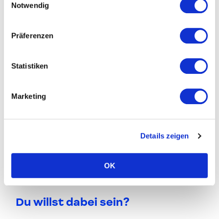
Notwendig
1. Mai 2022
:
Einreichfrist
für die Teilnahme
Anschließend:
Auswahl
der Designer*innen
durch eine Jury
Präferenzen
Mai 2022:
Vorbereitungsworkshop zum
Thema
Sales & PR
und
Kennenlernen
der
Statistiken
Truppe
bis Anfang Juni:
Vorbereitung der Ausstellung
Marketing
(Präsentation, Unterlagen, Objekte)
6. Juni 2022: individuelle Anreise nach Mailand
7.-10. Juni 2022: Ausstellung @ Milan Design
Details zeigen
Week
11. Juni 2021: individuelle Rückreise
Ende Juni: Follow-up Treffen für Austausch &
OK
Feedback
Du willst dabei sein?