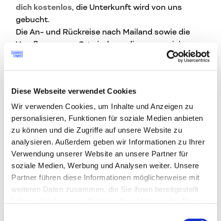
dich kostenlos
, die Unterkunft wird von uns
gebucht.
Die An- und Rückreise nach Mailand sowie die
Verpflegung vor Ort sind von dir zu organisieren.
Deine erfolgreiche Bewerbung
inkludiert:
Diese Webseite verwendet Cookies
kostenlose Teilnahme und Unterkunft in
Wir verwenden Cookies, um Inhalte und Anzeigen zu
Mailand
für dich und ein weiteres
personalisieren, Funktionen für soziale Medien anbieten
Teammitglied
zu können und die Zugriffe auf unsere Website zu
eine exklusive Ausstellungsfläche inkl.
analysieren. Außerdem geben wir Informationen zu Ihrer
Ausstellungsdesign
Verwendung unserer Website an unsere Partner für
soziale Medien, Werbung und Analysen weiter. Unsere
den Transport deiner Objekte nach Mailand
Partner führen diese Informationen möglicherweise mit
und retour
weiteren Daten zusammen, die Sie ihnen bereitgestellt
haben oder die sie im Rahmen Ihrer Nutzung der Dienste
Timeline
gesammelt haben.
Einwilligungsauswahl