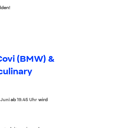
lden!
Covi (BMW) &
culinary
 Juni
ab
19.45 Uhr
wird