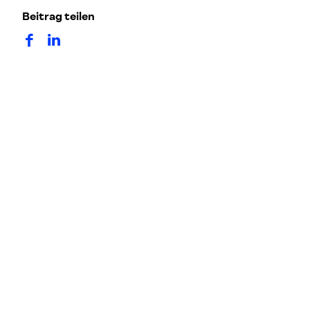
Beitrag teilen
auf Facebook teilen
auf LinkedIn teilen