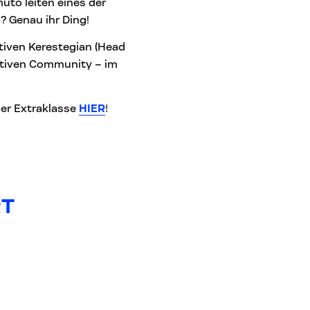
uto leiten eines der
n? Genau ihr Ding!
Stiven Kerestegian (Head
eativen Community – im
der Extraklasse
HIER
!
RT