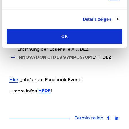
WORKSHOPS
// 3. – 7. DEZ
OPEN STUD/OS
Tabakfabrik Linz // 7. DEZ
Details zeigen
INNOVAT/ON COFFEE BREAK
mit
Wolf
Lotter
(Autor, Publizist & Mitgründer
brand
eins
) &
Peter Weixelbaumer
(
Lunik2
) // 7. DEZ
OK
N/TE mit KEYNOTES
& der offiziellen
Eröffnung der Lösehalle // 7. DEZ
INNOVAT/ON CIT/ES SYMPOS/UM
// 11. DEZ
Hier
geht’s zum Facebook Event!
… more Infos
HERE
!
Termin teilen
auf Faceb
auf L