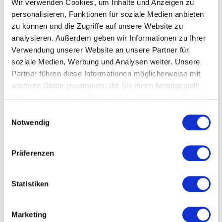
Wir verwenden Cookies, um Inhalte und Anzeigen zu
begreifbar gemacht.
personalisieren, Funktionen für soziale Medien anbieten
VOLLES PROGRAMM VORAUS. Auch dieses Jahr
zu können und die Zugriffe auf unsere Website zu
analysieren. Außerdem geben wir Informationen zu Ihrer
gibt es wieder spannende
WORKSHOPS
rund um
Verwendung unserer Website an unsere Partner für
die Themenbereiche
NEW WAYS OF WORK
,
soziale Medien, Werbung und Analysen weiter. Unsere
KOMMUNIKATION
und
MARKETING
. Ein weiteres
Partner führen diese Informationen möglicherweise mit
Highlight ist die NITE am 7. Dezember mit der
weiteren Daten zusammen, die Sie ihnen bereitgestellt
offiziellen Eröffnung der neu renovierten
haben oder die sie im Rahmen Ihrer Nutzung der Dienste
Lösehalle sowie drei internationalen KEYNOTES.
gesammelt haben.
Anschließend geht’s zur Aftershowparty in die
Einwilligungsauswahl
Notwendig
Strada Del Startup mit Drinks, DJ-Set & Funpart!
Abschluss findet das FCI dieses Jahr erstmals
Präferenzen
mit dem
INNOVATION CITIES SYMPOS/UM
am
11.
Dezember
in der Tabakfabrik Linz.
Statistiken
HARDFACTS
Marketing