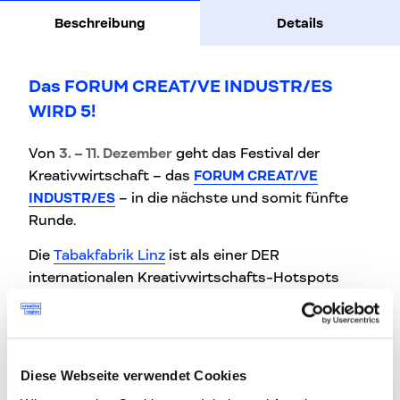
Beschreibung
Details
Das FORUM CREAT/VE INDUSTR/ES
WIRD 5!
Von
3. – 11. Dezember
geht das Festival der
Kreativwirtschaft – das
FORUM CREAT/VE
INDUSTR/ES
– in die nächste und somit fünfte
Runde.
Die
Tabakfabrik Linz
ist als einer DER
internationalen Kreativwirtschafts-Hotspots
Thema und Location der 5. Festival-Ausgabe:
Unter dem Motto ‘
THE FABULOUS FACTORY
’
werden die Tabakfabrik und die dort
angesiedelten Unternehmen und Projekte im
Diese Webseite verwendet Cookies
Rahmen den
OPEN STUD/OS
erlebbar und