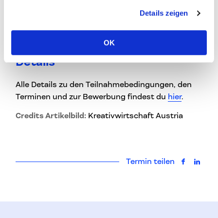
Abstimmung mit der Creative Region ausgewählt.
Details zeigen
Hier kannst du dich für die Workshopreihe
bewerben
.
OK
Details
Alle Details zu den Teilnahmebedingungen, den
Terminen und zur Bewerbung findest du
hier
.
Credits Artikelbild:
Kreativwirtschaft Austria
Termin teilen
auf Faceb
auf L