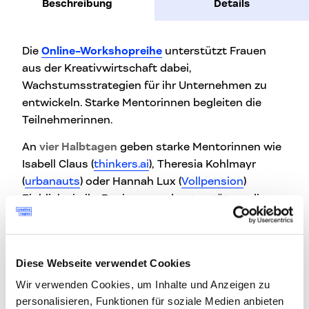
Beschreibung
Details
Die
Online-Workshopreihe
unterstützt Frauen
aus der Kreativwirtschaft dabei,
Wachstumsstrategien für ihr Unternehmen zu
entwickeln. Starke Mentorinnen begleiten die
Teilnehmerinnen.
An
vier Halbtagen
geben starke Mentorinnen wie
Isabell Claus (
thinkers.ai
), Theresia Kohlmayr
(
urbanauts
) oder Hannah Lux (
Vollpension
)
Einblicke in ihr Business und unterstützen die
Teilnehmerinnen bei den individuellen
unternehmerischen Herausforderungen.
Schwerpunkte wie Internationalisieren, Skalieren,
Diese Webseite verwendet Cookies
Digitalisierung/Positionierung und
Kooperieren/Netzwerken werden in den digitalen
Wir verwenden Cookies, um Inhalte und Anzeigen zu
personalisieren, Funktionen für soziale Medien anbieten
Workshops aufgearbeitet.