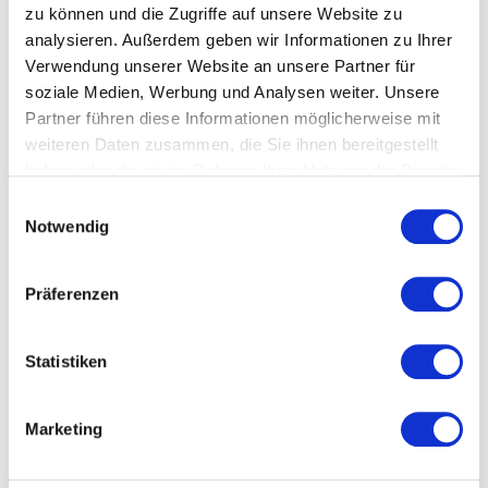
zu können und die Zugriffe auf unsere Website zu
Es werden
analysieren. Außerdem geben wir Informationen zu Ihrer
Verwendung unserer Website an unsere Partner für
Know-how über Wachstumsstrategien
soziale Medien, Werbung und Analysen weiter. Unsere
vermittelt,
Partner führen diese Informationen möglicherweise mit
der Umgang mit Risiko und die
weiteren Daten zusammen, die Sie ihnen bereitgestellt
Überwindung von Barrieren adressiert.
haben oder die sie im Rahmen Ihrer Nutzung der Dienste
gesammelt haben.
Einwilligungsauswahl
Best Practice-Beispiele zu Themen wie,
Notwendig
„Entrepreneurship nach der Karenz“ sowie
„Modelle zur Teilung der Geschäftsführung“ oder
„Absicherungsstrategien“ werden aufgezeigt.
Präferenzen
Teilnahme
Statistiken
Die Creative Region stellt zwei Plätze für die
Teilnahme am Programm zur Verfügung. Aus den
Marketing
Bewerbungen werden zwei Teilnehmerinnen vom
Team der Kreativwirtschaft Austria in