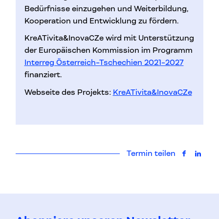
Bedürfnisse einzugehen und Weiterbildung,
Kooperation und Entwicklung zu fördern.
KreATivita&InovaCZe wird mit Unterstützung
der Europäischen Kommission im Programm
Interreg Österreich-Tschechien 2021-2027
finanziert.
Webseite des Projekts:
KreATivita&InovaCZe
Termin teilen
auf Faceb
auf L