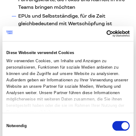
Teams bringen möchten
EPUs und Selbstständige, für die Zeit
gleichbedeutend mit Wertschöpfung ist
Organisationen, die Meetings hinterfragen
und Produktivität neu definieren wollen
Maximal 15–20 Teilnehmende – für intensiven
Diese Webseite verwendet Cookies
Austausch und persönliche Antworten auf
Wir verwenden Cookies, um Inhalte und Anzeigen zu
deine Fragen
personalisieren, Funktionen für soziale Medien anbieten zu
können und die Zugriffe auf unsere Website zu analysieren.
Tickets & Preise
Außerdem geben wir Informationen zu Ihrer Verwendung unserer
Website an unsere Partner für soziale Medien, Werbung und
Die Teilnahme an diesem Workshop ist
kostenlos
.
Analysen weiter. Unsere Partner führen diese Informationen
möglicherweise mit weiteren Daten zusammen, die Sie ihnen
Die Teilnehmer*innenzahl ist begrenzt, deine
bereitgestellt haben oder die sie im Rahmen Ihrer Nutzung der
Anmeldung ist daher
verbindlich
, damit wir
Dienste gesammelt haben.
zuverlässig planen können. Bitte melde dich unter
Einwilligungsauswahl
diesem Link an:
Notwendig