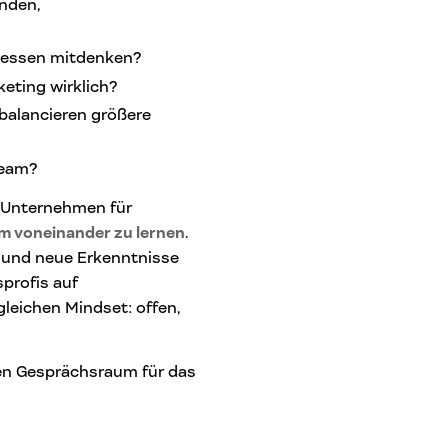
inden,
ozessen mitdenken?
eting wirklich?
e balancieren größere
Team?
 Unternehmen für
 voneinander zu lernen
.
 und neue Erkenntnisse
profis auf
gleichen Mindset: offen,
en Gesprächsraum für das