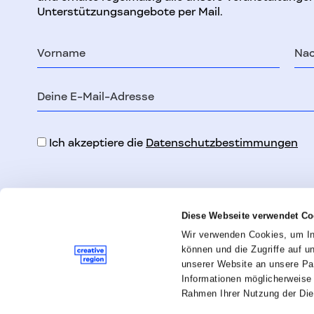
Unterstützungsangebote per Mail.
Vorname
Na
E-
Mail-
Adresse
Ich akzeptiere die
Datenschutzbestimmungen
Diese Webseite verwendet Co
Wir verwenden Cookies, um Inh
können und die Zugriffe auf 
Creative Region
Newsletter
unserer Website an unsere Par
Linz & Upper Austria GmbH
Datenschutz
Informationen möglicherweise 
Peter-Behrens-Platz 9, Haus Casablanca, 3.
Impressum
Rahmen Ihrer Nutzung der Di
OG, Stiege/Lift B
Presse
4020 Linz
AGBs