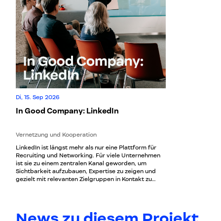
Di, 15. Sep 2026
In Good Company: LinkedIn
Vernetzung und Kooperation
LinkedIn ist längst mehr als nur eine Plattform für
Recruiting und Networking. Für viele Unternehmen
ist sie zu einem zentralen Kanal geworden, um
Sichtbarkeit aufzubauen, Expertise zu zeigen und
gezielt mit relevanten Zielgruppen in Kontakt zu
treten. Doch wie gelingt es, LinkedIn strategisch und
wirkungsvoll zu nutzen, jenseits von sporadischen
Postings und Unternehmensnews? Bei dieser
Ausgabe von In Good Company dreht sich alles um
News zu diesem Projekt
LinkedIn im Unternehmenskontext: Welche Inhalte