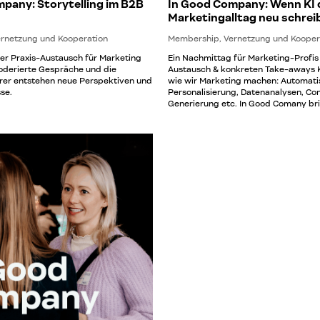
pany: Storytelling im B2B
In Good Company: Wenn KI 
Marketingalltag neu schrei
rnetzung und Kooperation
Membership, Vernetzung und Kooper
er Praxis-Austausch für Marketing
Ein Nachmittag für Marketing-Profis
oderierte Gespräche und die
Austausch & konkreten Take-aways K
rer entstehen neue Perspektiven und
wie wir Marketing machen: Automati
se.
Personalisierung, Datenanalysen, Co
Generierung etc. In Good Comany bri
Menschen zusammen, die in Unterne
Marketing verantwortlich sind – zu
und um voneinander zu lernen. Im mo
Gespräch entstehen neue Perspekti
Erkenntnisse durch die Erfahrung and
Kommunikationsprofis auf Digitalstr
Content-Köpfe – alle mit dem gleich
offen, kreativ, relevant. Neben dem
schaffen wir einen strukturierten G
für das Thema „Wenn KI den Marketi
schreibt“ Für wen ist diese Veransta
interessant? Das Format: Marketingt
immer komplexeren Anforderungen ko
Dafür braucht es neue Lösungswege 
Perspektiven. Diese Veranstaltung fö
Austausch, Vertrauen und voneinand
über reine Theorie hinaus und bietet 
Unterstützung im Arbeitsalltag durch