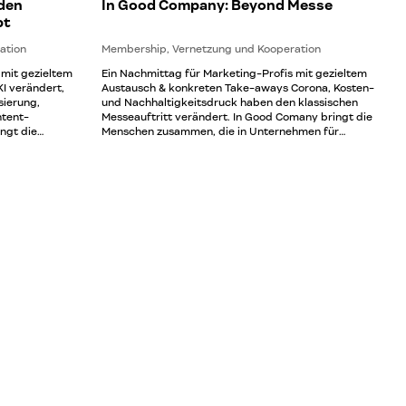
den
In Good Company: Beyond Messe
bt
ation
Membership, Vernetzung und Kooperation
 mit gezieltem
Ein Nachmittag für Marketing-Profis mit gezieltem
I verändert,
Austausch & konkreten Take-aways Corona, Kosten-
sierung,
und Nachhaltigkeitsdruck haben den klassischen
ntent-
Messeauftritt verändert. In Good Comany bringt die
ngt die
Menschen zusammen, die in Unternehmen für
hmen für
Marketing verantwortlich sind – zum Netzwerken
m Netzwerken
und um voneinander zu lernen. Im moderierten
derierten
Gespräch entstehen neue Perspektiven und neue
ven und neue
Erkenntnisse durch die Erfahrung anderer. Es treffen
erer. Es treffen
Kommunikationsprofis auf Digitalstrateg*innen und
ateg*innen und
Content-Köpfe – alle mit dem gleichen Mindset:
en Mindset:
offen, kreativ, relevant. Neben dem Netzwerken
 Netzwerken
schaffen wir einen strukturierten Gesprächsraum
esprächsraum
für das Thema „Beyond Messe: Wo begegnen sich
ngalltag neu
Marken und Menschen morgen?“ Diese
ltung
Veranstaltung ist etwas für dich, wenn… Das Format:
eams sind mit
Marketingteams sind mit immer komplexeren
nfrontiert.
Anforderungen konfrontiert. Dafür braucht es neue
und frische
Lösungswege und frische Perspektiven. Diese
rdert
Veranstaltung fördert Austausch, Vertrauen und
er Lernen, geht
voneinander Lernen, geht über reine Theorie
eine echte
hinaus und bietet eine echte Unterstützung im
 Praxis-
Arbeitsalltag durch Praxis-Insights. Die bewusst