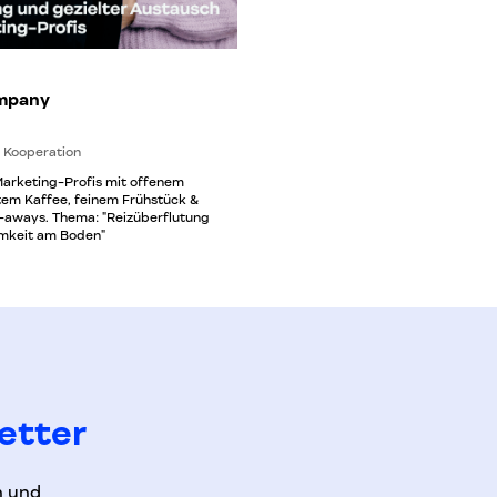
Insights. Die bewusst gewählte klei
(höchstens 15 Teilnehmende) fördert 
Austausch und offene Gespräche au
Regelmäßiges Format! Hard Facts: Te
Ort: Teilnahme: Du kannst zweimal ko
GOOD COMPANY teilnehmen. So hast 
mpany
Möglichkeit, unverbindlich herauszuf
Format und die Inhalte zu deinen akt
Herausforderungen passen. Wenn d
 Kooperation
weiterhin Teil des Netzwerks bleiben
regelmäßig an unseren Veranstaltun
Marketing-Profis mit offenem
möchtest, bieten wir dir gerne eine
tem Kaffee, feinem Frühstück &
Damit erhältst du Zugang zu weitere
-aways. Thema: "Reizüberflutung
Events und Möglichkeiten zum Austau
mkeit am Boden"
Infos zur Membership findest du hier
membership Oder du meldest dich ei
bei Kathrin – sie erzählt dir gerne me
kathrin@creativeregion.org *** …
etter
n und