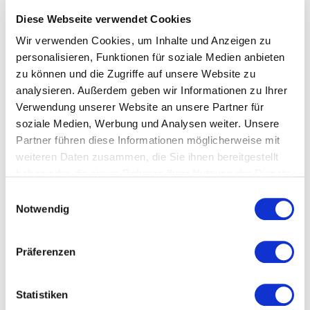
Diese Webseite verwendet Cookies
INNOVATION COFFEE BREAK
Wir verwenden Cookies, um Inhalte und Anzeigen zu
personalisieren, Funktionen für soziale Medien anbieten
Im Rahmen der
INNOVATION COFFEE BREAK
gibt
zu können und die Zugriffe auf unsere Website zu
es die Möglichkeit, einen unserer diesjährigen
analysieren. Außerdem geben wir Informationen zu Ihrer
Keynote-Speaker
Wolf Lotter
, Autor, Publizist &
Verwendung unserer Website an unsere Partner für
Mitgründer von
brand eins
, bei einer exklusiven
soziale Medien, Werbung und Analysen weiter. Unsere
Q&A-Session
mit
Peter Weixelbaumer
, Co-
Partner führen diese Informationen möglicherweise mit
Founder & Managing Partner bei Lunik2,
weiteren Daten zusammen, die Sie ihnen bereitgestellt
persönlich kennenzulernen. In exklusiver Runde
haben oder die sie im Rahmen Ihrer Nutzung der Dienste
wird der Journalist und Autor über Mut, Irrwege
gesammelt haben.
Einwilligungsauswahl
und Kreativität sprechen – und gemeinsam mit
Notwendig
dem Publikum bei Kaffee und Kuchen über
barrierefreies Denken und Innovationsinflation
Präferenzen
diskutieren.
Hier anmelden
Statistiken