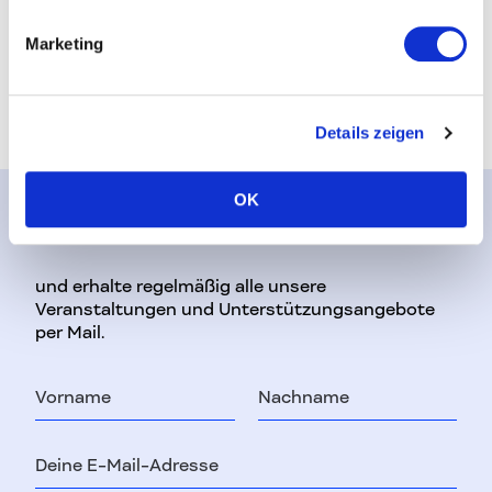
Marketing
Termin teilen
auf Faceb
auf L
Details zeigen
OK
Abonniere unseren Newsletter
und erhalte regelmäßig alle unsere
Veranstaltungen und Unterstützungsangebote
per Mail.
Vorname
Nachname
E-
Mail-