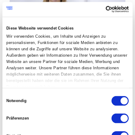
Diese Webseite verwendet Cookies
Wir verwenden Cookies, um Inhalte und Anzeigen zu
personalisieren, Funktionen für soziale Medien anbieten zu
können und die Zugriffe auf unsere Website zu analysieren.
Bild: Ulli Engleder
Außerdem geben wir Informationen zu Ihrer Verwendung unserer
Website an unsere Partner für soziale Medien, Werbung und
Irene Bouchal-Gahleitner
ist seit 2022 als Chief
Analysen weiter. Unsere Partner führen diese Informationen
möglicherweise mit weiteren Daten zusammen, die Sie ihnen
People Officer in der Geschäftsführung von
bereitgestellt haben oder die sie im Rahmen Ihrer Nutzung der
Netural – einem Digitalisierungsunternehmen mit
Dienste gesammelt haben.
Sitz in der Tabakfabrik Linz – tätig. Sie begleitet
Einwilligungsauswahl
die Menschen und die Organisation seither auf
Notwendig
ihrem Weg in ein agiles Miteinander. Neue
Strukturen und Arbeitsformen zu denken und
Präferenzen
auszuprobieren sind für Netural part of the
business. Daraus resultiert ein wertvoller