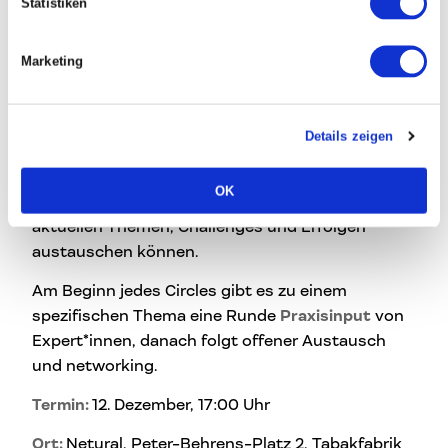
Erfahrungsschatz, von dem die Teilnehmer*innen
Statistiken
bei diesem Circle ohne Frage profitieren werden.
Marketing
Weg von Frontalbeschallung –
echte Verbindungen schaffen
Details zeigen
Das Format „Leadership Circle“ schafft einen
Raum
, in dem sich Führungskräfte regelmäßig
OK
in
vertraulichem Rahmen
treffen und sich zu
aktuellen Themen, Challenges und Erfolgen
austauschen können.
Am Beginn jedes Circles gibt es zu einem
spezifischen Thema eine Runde
Praxisinput
von
Expert*innen, danach folgt offener Austausch
und networking.
Termin:
12. Dezember, 17:00 Uhr
Ort:
Netural, Peter-Behrens-Platz 2, Tabakfabrik