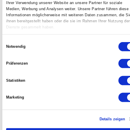
Ihrer Verwendung unserer Website an unsere Partner für soziale
Medien, Werbung und Analysen weiter. Unsere Partner führen diese
Stefan Mayerhofer (Geschäftsführer
Informationen möglicherweise mit weiteren Daten zusammen, die Si
von Captif) und Julia Maiss (Head of
ihnen bereitgestellt haben oder die sie im Rahmen Ihrer Nutzung der
Agency bei 1000things) erzählen dir
Dienste gesammelt haben.
hier
und
hier
von ihrer Teilnahme am
Workshop und was sich seit dem
Einwilligungsauswahl
bezüglich Leadership in ihren
Notwendig
Organisationen getan hat.
Präferenzen
Impressionen aus dem Workshop:
Statistiken
Marketing
Details zeigen