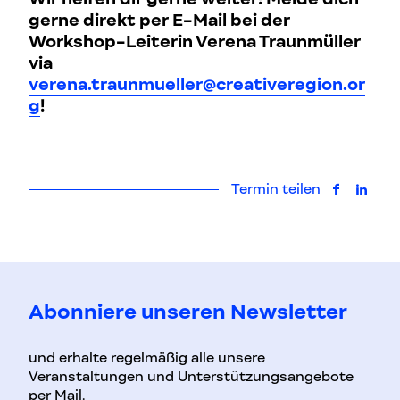
gerne direkt per E-Mail bei der
Workshop-Leiterin Verena Traunmüller
via
verena.traunmueller@creativeregion.or
g
!
Termin teilen
auf Faceb
auf L
Abonniere unseren Newsletter
und erhalte regelmäßig alle unsere
Veranstaltungen und Unterstützungsangebote
per Mail.