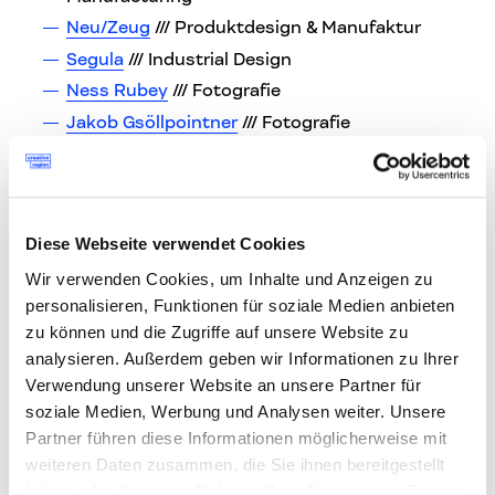
Neu/Zeug
/// Produktdesign & Manufaktur
Segula
/// Industrial Design
Ness Rubey
/// Fotografie
Jakob Gsöllpointner
/// Fotografie
HTL Steyr
/// Projekte für die
Landesausstellung 2021
Kühberger & Haas
mit Peter & Jakob
Postlmayr, sowie
Rainer Mutsch
und AF
Diese Webseite verwendet Cookies
Frames /// Interior Design, Produktdesign,
Wir verwenden Cookies, um Inhalte und Anzeigen zu
Metallkunst, Fotografie
personalisieren, Funktionen für soziale Medien anbieten
Hertl.Architekten und Architekten Kneidinger
zu können und die Zugriffe auf unsere Website zu
/// Architektur
analysieren. Außerdem geben wir Informationen zu Ihrer
Verwendung unserer Website an unsere Partner für
soziale Medien, Werbung und Analysen weiter. Unsere
Jeweils zur vollen Stunde, um
10.00,
Partner führen diese Informationen möglicherweise mit
11.00, 12.00, 13.00, 14.00, 15.00 Uhr und
weiteren Daten zusammen, die Sie ihnen bereitgestellt
16.00 Uhr
finden
Präsentationen
haben oder die sie im Rahmen Ihrer Nutzung der Dienste