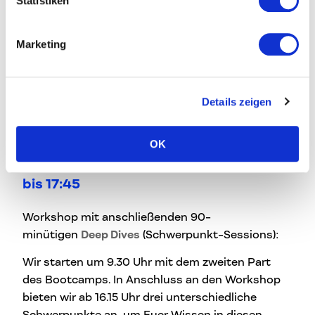
Statistiken
– Wolfgang Gumpelmaier-Mach
(
swync
,
Pulpmedia
,
Swat.io
,
crowdfunding-
Marketing
service.com
)
Der Workshop startet um 17 Uhr, die Talkrunde zur
Primetime um 20.15 Uhr. Die Diskussionsrunde ist
Details zeigen
öffentlich zugänglich und kostenlos.
OK
Programm Tag 2 - 1. Februar von 9.30
bis 17:45
Workshop mit anschließenden 90-
minütigen
Deep Dives
(Schwerpunkt-Sessions):
Wir starten um 9.30 Uhr mit dem zweiten Part
des Bootcamps. In Anschluss an den Workshop
bieten wir ab 16.15 Uhr drei unterschiedliche