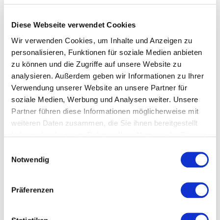
Ziel dieses Workshops ist, dass nach der
Diese Webseite verwendet Cookies
Teilnahme konkrete PR-Werkzeuge und eine
Wir verwenden Cookies, um Inhalte und Anzeigen zu
Strategie für eure PR-Arbeit im neuen Jahr in
personalisieren, Funktionen für soziale Medien anbieten
Deiner Laptoptasche stecken.
zu können und die Zugriffe auf unsere Website zu
analysieren. Außerdem geben wir Informationen zu Ihrer
Programm Tag 1 - 31. Jänner von 17.00
Verwendung unserer Website an unsere Partner für
bis 21.00 Uhr
soziale Medien, Werbung und Analysen weiter. Unsere
Partner führen diese Informationen möglicherweise mit
weiteren Daten zusammen, die Sie ihnen bereitgestellt
Workshop mit anschließender Talkrunde, hosted
haben oder die sie im Rahmen Ihrer Nutzung der Dienste
by
derBrutkasten
zum Thema,
warum man auch
gesammelt haben.
in Zeiten von Facebook & Co noch Pressearbeit
Einwilligungsauswahl
Notwendig
braucht
. Dejan spricht mit GründerInnen über ihre
eigene Pressearbeit, ihren Erfahrungen &
Empfehlungen.
Präferenzen
– Bernhard Lehner (
Startup300
,
MY ESEL
)
– Katharina Ehrenfellner (
CONDA
)