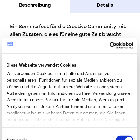
Beschreibung
Details
Ein Sommerfest für die Creative Community mit
allen Zutaten, die es für eine gute Zeit braucht:
Bosna, kühle Drinks und die beste Gesellschaft.
Das Creative Region Team wirft sich für euch
hinter den Griller und fabriziert Bosna vom
Diese Webseite verwendet Cookies
Feinsten. Und weils am schönsten ist, wenn sich
Wir verwenden Cookies, um Inhalte und Anzeigen zu
was tut, nimm gern Family & Friends mit! Wir
personalisieren, Funktionen für soziale Medien anbieten zu
sorgen für Aktivitäten für Kinder jedes Alters.
können und die Zugriffe auf unsere Website zu analysieren.
Außerdem geben wir Informationen zu Ihrer Verwendung unserer
Freu dich auf laue Sommerstunden unter
Website an unsere Partner für soziale Medien, Werbung und
schattigen Bäumen im Innenhof der Fabrik bei
Analysen weiter. Unsere Partner führen diese Informationen
möglicherweise mit weiteren Daten zusammen, die Sie ihnen
entspannter Atmosphäre.
bereitgestellt haben oder die sie im Rahmen Ihrer Nutzung der
Dienste gesammelt haben.
Es erwartet dich:
Einwilligungsauswahl