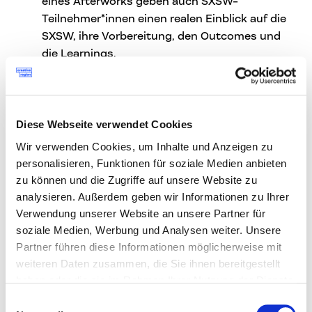
eines Afterworks geben auch SXSW-
Teilnehmer*innen einen realen Einblick auf die
SXSW, ihre Vorbereitung, den Outcomes und
die Learnings.
Individuelles Coaching und Begleitung
: Das
Programm der SXSW ist einmalig und die
„Fear of Missing out“ ist enorm: zur jeder
Diese Webseite verwendet Cookies
Minute gibt es mehr als nur eine spannende
Sache. Wir erarbeiten gemeinsam eine klare
Wir verwenden Cookies, um Inhalte und Anzeigen zu
Zielsetzung für diese Tage und bereiten euch
personalisieren, Funktionen für soziale Medien anbieten
mit Pitch-Training und Storytelling vor! Damit
zu können und die Zugriffe auf unsere Website zu
ihr eure Anliegen, eure Produkte/Services
analysieren. Außerdem geben wir Informationen zu Ihrer
auch ideal präsentieren könnt
Verwendung unserer Website an unsere Partner für
soziale Medien, Werbung und Analysen weiter. Unsere
Darüber hinaus hosten wir unser „
Upper
Partner führen diese Informationen möglicherweise mit
Austrian Housing“
und mieten uns eine
weiteren Daten zusammen, die Sie ihnen bereitgestellt
Wohnung / Haus für die Zeit von
9. bis 15.
haben oder die sie im Rahmen Ihrer Nutzung der Dienste
März 2023
und bieten den ausgewählten
gesammelt haben.
Einwilligungsauswahl
Unternehmen ein Zimmer in unserer SXSW-