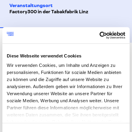
Veranstaltungsort
Factory300 in der Tabakfabrik Linz
Beschreibung
Details
// WARUM MAN AUCH IN ZEITEN VON
Diese Webseite verwendet Cookies
FACEBOOK & CO NOCH PRESSEARBEIT
Wir verwenden Cookies, um Inhalte und Anzeigen zu
BRAUCHT
personalisieren, Funktionen für soziale Medien anbieten
zu können und die Zugriffe auf unsere Website zu
analysieren. Außerdem geben wir Informationen zu Ihrer
Am Ende des ersten Workshoptages unseres
Verwendung unserer Website an unsere Partner für
(bereits ausgebuchten)
Presse Bootcamp für
soziale Medien, Werbung und Analysen weiter. Unsere
Start-Ups
mit
DerBrutkasten
öffnen wir die Türen
Partner führen diese Informationen möglicherweise mit
und laden dich zur kostenlosen Diskussionsrunde
weiteren Daten zusammen, die Sie ihnen bereitgestellt
in die
Factory300
.
haben oder die sie im Rahmen Ihrer Nutzung der Dienste
Dejan Jovicevic
spricht mit GründerInnen und
gesammelt haben.
Einwilligungsauswahl