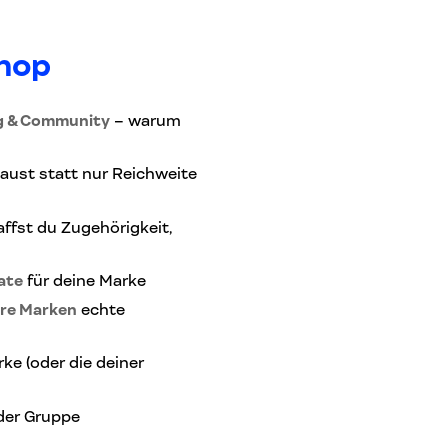
shop
g & Community
– warum
aust statt nur Reichweite
ffst du Zugehörigkeit,
ate
für deine Marke
ere Marken
echte
ke (oder die deiner
der Gruppe