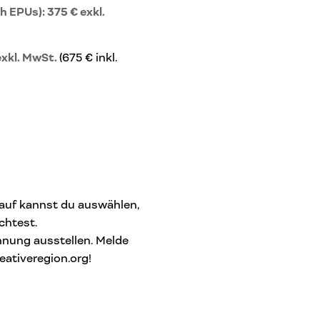
h EPUs): 375 € exkl.
g
exkl. MwSt.
(675 € inkl.
kauf kannst du auswählen,
chtest.
hnung ausstellen. Melde
eativeregion.org!