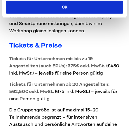
mit ChatGPT Plus, zeigen aber auch
OK
Lösungswege mit der kostenlosen Variante. Bitte
vorab ChatGPT Account anlegen sowie Laptop
und Smartphone mitbringen, damit wir im
Workshop gleich loslegen können.
Tickets & Preise
Tickets für Unternehmen mit bis zu 19
Angestellten (auch EPUs): 375€ exkl. MwSt.
(€450
inkl. MwSt.) – jeweils für eine Person gültig
Tickets für Unternehmen ab 20 Angestellten:
562,50€ exkl. MwSt.
(675 inkl. MwSt.) – jeweils für
eine Person gültig
Die Gruppengröße ist auf maximal 15–20
Teilnehmende begrenzt – für intensiven
Austausch und persönliche Antworten auf deine