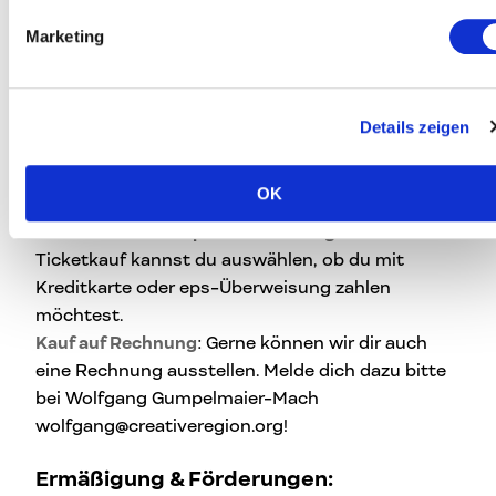
Austausch und persönliche Antworten auf deine
Marketing
Fragen
Hier geht’s zu deinem Ticket
Details zeigen
Hier geht’s zu den
AGBs
.
Zahlungsmodalitäten:
OK
Kreditkarte oder eps-Überweisung
: Direkt beim
Ticketkauf kannst du auswählen, ob du mit
Kreditkarte oder eps-Überweisung zahlen
möchtest.
Kauf auf Rechnung
: Gerne können wir dir auch
eine Rechnung ausstellen. Melde dich dazu bitte
bei Wolfgang Gumpelmaier-Mach
wolfgang@creativeregion.org!
Ermäßigung & Förderungen: