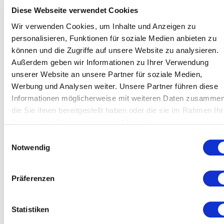
Installierte Software: Adobe Photoshop,
Diese Webseite verwendet Cookies
Adobe Lightroom Classic oder Capture One
Wir verwenden Cookies, um Inhalte und Anzeigen zu
Pixelgenerierungs-Software: Midjourney oder
personalisieren, Funktionen für soziale Medien anbieten zu
Sora (ChatGPT Plus/Pro) oder vergleichbar
können und die Zugriffe auf unsere Website zu analysieren.
eigene Kamera
Außerdem geben wir Informationen zu Ihrer Verwendung
optional: eigenes Licht-Equipment
unserer Website an unsere Partner für soziale Medien,
Werbung und Analysen weiter. Unsere Partner führen diese
Tickets & Preise:
Informationen möglicherweise mit weiteren Daten zusammen
die Sie ihnen bereitgestellt haben oder die sie im Rahmen Ihr
Tickets für Unternehmen mit bis zu 19
Nutzung der Dienste gesammelt haben.
Angestellten (auch EPUs): 375€ exkl. MwSt.
(€450
Einwilligungsauswahl
inkl. MwSt.) – jeweils für eine Person gültig
Notwendig
Tickets für Unternehmen ab 20 Angestellten:
562,50€ exkl. MwSt.
(675 inkl. MwSt.) – jeweils für
Präferenzen
eine Person gültig
Die Gruppengröße ist auf maximal 15–20
Statistiken
Teilnehmende begrenzt – für intensiven