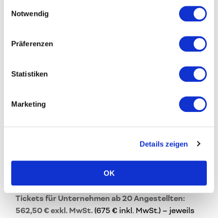
gesammelt haben.
Einwilligungsauswahl
Notwendig
Hard Facts
Wann
? 22.10.2026, 9:00 bis 17:00 Uhr
Präferenzen
Wo?
Behrens Lab der Creative Region, Peter-
Behrens-Platz 9, 3. OG, Stiege/Lift B
Statistiken
Format:
Workshop mit gemeinsamem
Mittagessen
Marketing
Vortragende
: Anna Turner (1000things)
Tickets & Preise
Details zeigen
Tickets für Unternehmen mit bis zu 19
Angestellten (auch EPUs): 375 € exkl. MwSt.
(450
OK
€ inkl. MwSt.) – jeweils für eine Person gültig
Tickets für Unternehmen ab 20 Angestellten:
562,50 € exkl. MwSt.
(675 € inkl. MwSt.) – jeweils