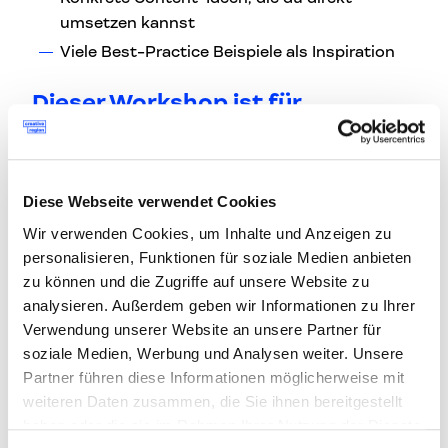
umsetzen kannst
Viele Best-Practice Beispiele als Inspiration
Dieser Workshop ist für
Content- und Social-Media-Verantwortliche,
die mehr Menschlichkeit in ihre Inhalte
bringen wollen
Diese Webseite verwendet Cookies
Marketing-Teams, die weg wollen von
Wir verwenden Cookies, um Inhalte und Anzeigen zu
austauschbaren Inhalten
personalisieren, Funktionen für soziale Medien anbieten
Selbstständige und Kreative, die ihre eigene
zu können und die Zugriffe auf unsere Website zu
analysieren. Außerdem geben wir Informationen zu Ihrer
Stimme stärken wollen
Verwendung unserer Website an unsere Partner für
Alle, die Content mit echtem Impact
soziale Medien, Werbung und Analysen weiter. Unsere
produzieren wollen
Partner führen diese Informationen möglicherweise mit
Maximal 15–20 Teilnehmende – für intensiven
weiteren Daten zusammen, die Sie ihnen bereitgestellt
Austausch und persönliche Antworten auf
haben oder die sie im Rahmen Ihrer Nutzung der Dienste
deine Fragen