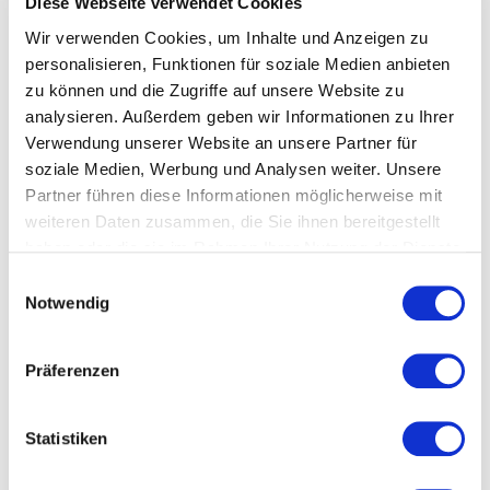
Diese Webseite verwendet Cookies
Wir verwenden Cookies, um Inhalte und Anzeigen zu
personalisieren, Funktionen für soziale Medien anbieten
zu können und die Zugriffe auf unsere Website zu
analysieren. Außerdem geben wir Informationen zu Ihrer
Verwendung unserer Website an unsere Partner für
soziale Medien, Werbung und Analysen weiter. Unsere
Partner führen diese Informationen möglicherweise mit
weiteren Daten zusammen, die Sie ihnen bereitgestellt
haben oder die sie im Rahmen Ihrer Nutzung der Dienste
gesammelt haben.
Einwilligungsauswahl
Notwendig
©
Belinda Thaler
Präferenzen
Was ist der Young Creative Club?
Statistiken
Der
Young Creative Club
ist ein Get-Together-