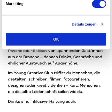
Format für Real Talks, Drinks und Themen, die
Marketing
uns manchmal nachts wachhalten: kreative
Blockaden, Selbstzweifel, Skills, Geld, Mut. Der
Club findet viermal im Jahr für junge Kreative in
Details zeigen
Linz statt.
Zum Start gibt’s immer ein kurzes
OK
Impulsgespräch zum Thema
Business,
Psyche
oder
Skillset
von spannenden Gäst*innen
aus der Branche – danach Drinks, Gespräche und
ehrlicher Austausch auf Augenhöhe.
Im Young Creative Club triffst du Menschen, die
gestalten, schreiben, filmen, fotografieren,
designen oder kreativ denken – kurz: Menschen,
die dieselbe Leidenschaft teilen wie du.
Drinks sind inklusive. Haltung auch.