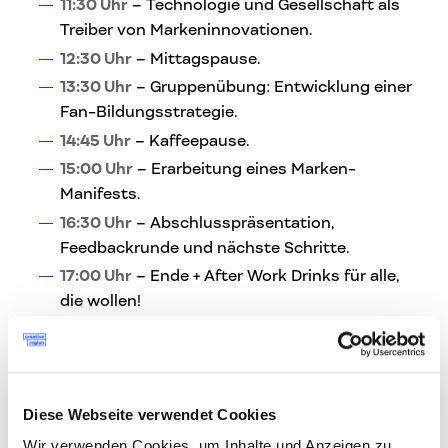
11:30 Uhr
– Technologie und Gesellschaft als
Treiber von Markeninnovationen.
12:30 Uhr
– Mittagspause.
13:30 Uhr
– Gruppenübung: Entwicklung einer
Fan-Bildungsstrategie.
14:45 Uhr
– Kaffeepause.
15:00 Uhr
– Erarbeitung eines Marken-
Manifests.
16:30 Uhr
– Abschlusspräsentation,
Feedbackrunde und nächste Schritte.
17:00 Uhr
– Ende + After Work Drinks für alle,
die wollen!
Tickets & Preise:
Tickets für Unternehmen mit bis zu 19
Diese Webseite verwendet Cookies
Angestellten (auch EPUs): 375€ exkl. MwSt.
(€450
Wir verwenden Cookies, um Inhalte und Anzeigen zu