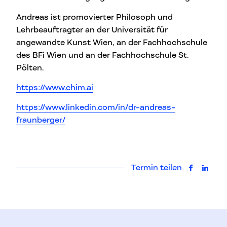
Andreas ist promovierter Philosoph und
Lehrbeauftragter an der Universität für
angewandte Kunst Wien, an der Fachhochschule
des BFi Wien und an der Fachhochschule St.
Pölten.
https://www.chim.ai
https://www.linkedin.com/in/dr-andreas-
fraunberger/
Termin teilen
auf Faceb
auf L