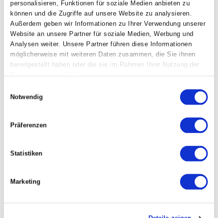
personalisieren, Funktionen für soziale Medien anbieten zu
Maximal 15–20 Teilnehmende – für intensiven
können und die Zugriffe auf unsere Website zu analysieren.
Austausch und persönliche Antworten auf
Außerdem geben wir Informationen zu Ihrer Verwendung unserer
deine Fragen
Website an unsere Partner für soziale Medien, Werbung und
Analysen weiter. Unsere Partner führen diese Informationen
Komm mit deinem Team! Dieser Workshop
möglicherweise mit weiteren Daten zusammen, die Sie ihnen
bereitgestellt haben oder die sie im Rahmen Ihrer Nutzung der
richtet sich besonders an Teams. Nutze so
Dienste gesammelt haben.
das volle Potential der Effizienzsteigerung für
Einwilligungsauswahl
dein Unternehmen.
Notwendig
Bitte mitbringen / vorbereiten:
Präferenzen
Laptop inkl. Ladekabel
Make.com Account vorab einrichten
Statistiken
ChatGPT API Account einrichten.
Überlege dir, welche wiederkehrenden
Marketing
administrativen Tasks in deinem Arbeitsalltag
oder dem deines Teams besonders viel Zeit
einnehmen.