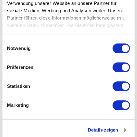
Verwendung unserer Website an unsere Partner für
lieber Profis ans Werk?
soziale Medien, Werbung und Analysen weiter. Unsere
Partner führen diese Informationen möglicherweise mit
Wiesauer & Al-Ayash:
Die Umsetzung von
weiteren Daten zusammen, die Sie ihnen bereitgestellt
Content-Marketing-Projekten innerhalb des
haben oder die sie im Rahmen Ihrer Nutzung der Dienste
Unternehmens hängt von zwei Faktoren ab:
gesammelt haben.
Einwilligungsauswahl
Notwendig
Kompetenz und Verständnis für Inhalte und
Plattformen
Ein klares Commitment zum
Präferenzen
Ressourceneinsatz seitens der
Geschäftsführung
Statistiken
Was sind die Content-Marketing-
Marketing
Trends, die man für die Zukunft am
Schirm haben sollte?
Details zeigen
Wiesauer & Al-Ayash:
Das
Storytelling-Prinzip
, auf