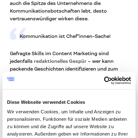
auch die Spitze des Unternehmens die
Kommunikationsbotschaften lebt, desto
vertrauenswürdiger wirken diese.
Kommunikation ist Chef*innen-Sache!
Gefragte Skills im Content Marketing sind
jedenfalls
redaktionelles Gespür
– wer kann
packende Geschichten identifizieren und zum
Leben erwecken? – und ein Fundament im
(Online-)Marketing, in der Mediaplanung oder
klassischen PR. Wie bringen wir diese
Geschichten denn auch unter die Menschen?
Diese Webseite verwendet Cookies
Wir verwenden Cookies, um Inhalte und Anzeigen zu
Wann kümmert man sich als
personalisieren, Funktionen für soziale Medien anbieten
zu können und die Zugriffe auf unsere Website zu
Unternehmen besser selbst ums
analysieren. Außerdem geben wir Informationen zu Ihrer
Content Marketing und wann lässt man