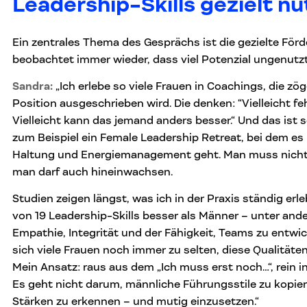
Leadership-Skills gezielt n
Ein zentrales Thema des Gesprächs ist die gezielte För
beobachtet immer wieder, dass viel Potenzial ungenutzt 
Sandra:
„Ich erlebe so viele Frauen in Coachings, die zö
Position ausgeschrieben wird. Die denken: “Vielleicht fe
Vielleicht kann das jemand anders besser.“ Und das ist 
zum Beispiel ein Female Leadership Retreat, bei dem es 
Haltung und Energiemanagement geht. Man muss nicht 
man darf auch hineinwachsen.
Studien zeigen längst, was ich in der Praxis ständig erl
von 19 Leadership-Skills besser als Männer – unter an
Empathie, Integrität und der Fähigkeit, Teams zu entwi
sich viele Frauen noch immer zu selten, diese Qualitäten
Mein Ansatz: raus aus dem „Ich muss erst noch…“, rein i
Es geht nicht darum, männliche Führungsstile zu kopier
Stärken zu erkennen – und mutig einzusetzen.“