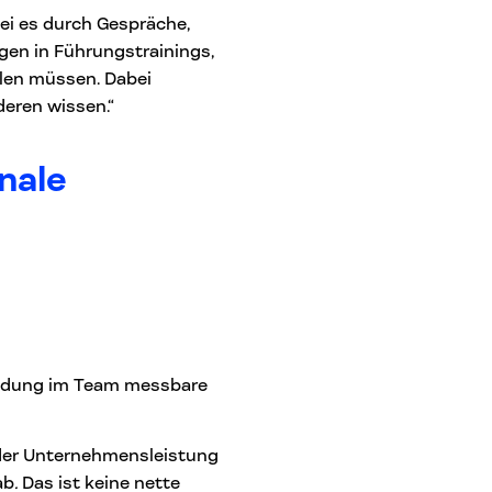
sei es durch Gespräche,
gen in Führungstrainings,
llen müssen. Dabei
deren wissen.“
nale
e
indung im Team messbare
 der Unternehmensleistung
ab
.
Das ist keine nette