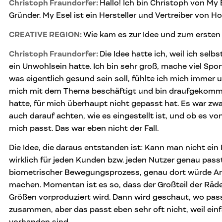
Christoph Fraundorfer:
Hallo! Ich bin Christoph von My E
Gründer. My Esel ist ein Hersteller und Vertreiber von H
CREATIVE REGION:
Wie kam es zur Idee und zum ersten 
Christoph Fraundorfer:
Die Idee hatte ich, weil ich sel
ein Unwohlsein hatte. Ich bin sehr groß, mache viel Spo
was eigentlich gesund sein soll, fühlte ich mich immer 
mich mit dem Thema beschäftigt und bin draufgekomme
hatte, für mich überhaupt nicht gepasst hat. Es war zw
auch darauf achten, wie es eingestellt ist, und ob es vo
mich passt. Das war eben nicht der Fall.
Die Idee, die daraus entstanden ist: Kann man nicht ei
wirklich für jeden Kunden bzw. jeden Nutzer genau passt
biometrischer Bewegungsprozess, genau dort würde An
machen. Momentan ist es so, dass der Großteil der Räde
Größen vorproduziert wird. Dann wird geschaut, wo pas
zusammen, aber das passt eben sehr oft nicht, weil einf
vorhanden sind.