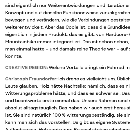
sind eigentlich nur Weiterentwicklungen und Iterationen,
Konzept und auf dieselbe Funktionsweise zurückgreifen.
bewegen und verändern, wie die Verbindungen gestaltet
weiterentwickelt. Aber das Coole ist, dass die Grundide
eigentlich in jedem Produkt, das es gibt, von Hardcore
Mountainbike immer integriert ist. Das ist schon schön,
man einmal hatte – und damals reine Theorie war – auf
konnte.
CREATIVE REGION:
Welche Vorteile bringt ein Fahrrad 
Christoph Fraundorfer:
Ich drehe es vielleicht um. Üblich
Leute glauben, Holz hätte Nachteile; nämlich, dass es ni
Witterungsprobleme hätte, und dass es schwer sei. Des
und beantworte erste einmal das: Unsere Rahmen sind 
absolut alltagstauglich. Das haben wir auch erst herau
ist. Sie sind natürlich 100 % witterungsbeständig, sie sin
kann man sich das vorstellen. Da gibt es eigene Systeme
Außenbereich, Holzboote zum Beispiel stehen jahrelang