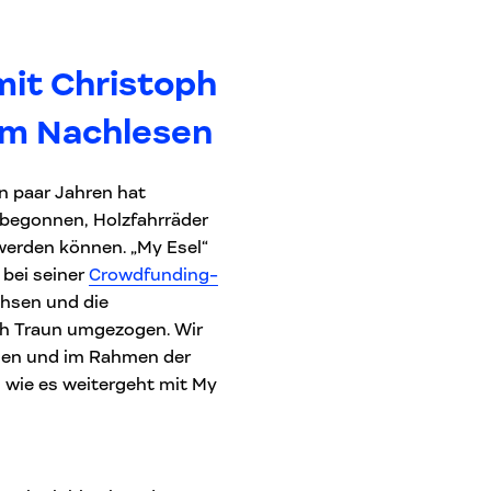
mit Christoph
um Nachlesen
in paar Jahren hat
 begonnen, Holzfahrräder
 werden können. „My Esel“
 bei seiner
Crowdfunding-
chsen und die
ch Traun umgezogen. Wir
nen und im Rahmen der
d wie es weitergeht mit My