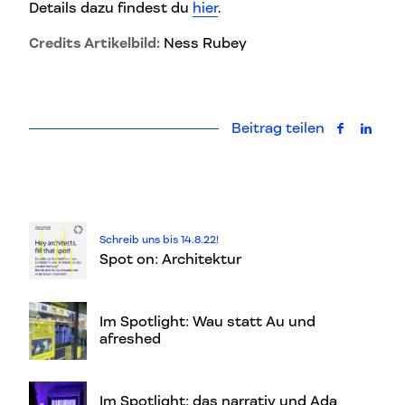
Details dazu findest du
hier
.
Credits Artikelbild:
Ness Rubey
Beitrag teilen
auf Faceb
auf L
Schreib uns bis 14.8.22!
Spot on: Architektur
Im Spotlight: Wau statt Au und
afreshed
Im Spotlight: das narrativ und Ada